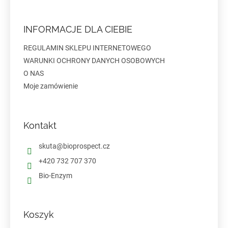
t
o
p
INFORMACJE DLA CIEBIE
k
a
REGULAMIN SKLEPU INTERNETOWEGO
WARUNKI OCHRONY DANYCH OSOBOWYCH
O NAS
Moje zamówienie
Kontakt
skuta
@
bioprospect.cz
+420 732 707 370
Bio-Enzym
Koszyk