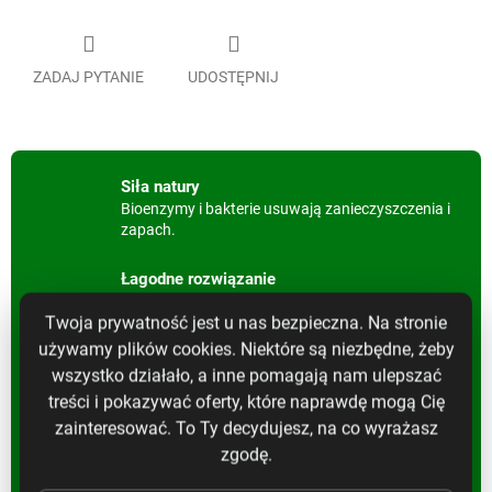
ZADAJ PYTANIE
UDOSTĘPNIJ
Siła natury
Bioenzymy i bakterie usuwają zanieczyszczenia i
zapach.
Łagodne rozwiązanie
Skuteczne, a jednocześnie przyjazne dla natury.
Twoja prywatność jest u nas bezpieczna. Na stronie
używamy plików cookies. Niektóre są niezbędne, żeby
Szybkie działanie
Proces zaczyna działać natychmiast po
wszystko działało, a inne pomagają nam ulepszać
zastosowaniu.
treści i pokazywać oferty, które naprawdę mogą Cię
zainteresować. To Ty decydujesz, na co wyrażasz
Szerokie zastosowanie
zgodę.
Do domu, ogrodu i przemysłu.