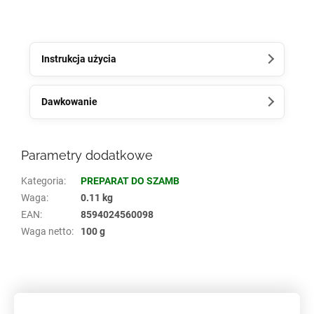
Instrukcja użycia
Dawkowanie
Parametry dodatkowe
Kategoria
:
PREPARAT DO SZAMB
Waga
:
0.11 kg
EAN
:
8594024560098
Waga netto
:
100 g
S