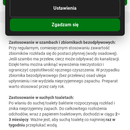
Ustawienia
Opis
Pozostałe informacje
Zgadzam się
Opis szczegółowy produktu
Zastosowanie w szambach i zbiornikach bezodpływowych:
Przy regularnym, comiesięcznym stosowaniu zawartość
zbiorników rozkłada się do postaci płynnej (wody osadowej).
Jeśli szambo ma przelew, ciecz może odpływać do kanalizacji.
Dzięki temu można uniknąć wywożenia nieczystości i
ograniczyć częstotliwość ręcznego czyszczenia. W przypadku
zbiornika bezodpływowego (bez przelewu) osad ulega
upłynnieniu i nie wydziela nieprzyjemnego zapachu. Preparat
warto stosować przez cały rok.
Zastosowanie w suchych toaletach:
Po wlaniu do suchej toalety bakterie rozpoczynają rozkład i
znika nieprzyjemny zapach. Do całkowitego rozłożenia
odchodów, wraz z papierem toaletowym, dochodzi w ciągu
2–
3 miesięcy
. Ważne jest, aby suchą toaletę co najmniej
raz w
tygodniu
przepłukać wodą.