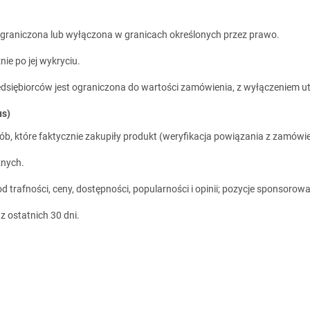
graniczona lub wyłączona w granicach
określonych przez prawo
.
ie po jej wykryciu.
siębiorców jest ograniczona do wartości zamówienia, z wyłączeniem ut
us)
ób, które faktycznie zakupiły produkt (weryfikacja powiązania z zamówi
znych.
d trafności, ceny, dostępności, popularności i opinii; pozycje sponsoro
 ostatnich 30 dni.