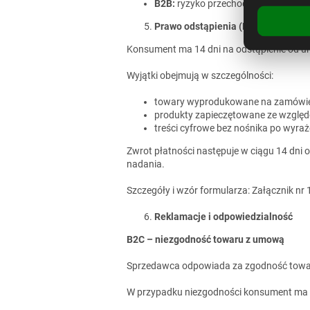
B2B:
ryzyko przechodzi na kupując
Prawo odstąpienia (B2C)
Konsument ma 14 dni na odstąpienie od u
Wyjątki obejmują w szczególności:
towary wyprodukowane na zamówie
produkty zapieczętowane ze względó
treści cyfrowe bez nośnika po wyra
Zwrot płatności następuje w ciągu 14 dni
nadania.
Szczegóły i wzór formularza: Załącznik nr 
Reklamacje i odpowiedzialność
B2C – niezgodność towaru z umową
Sprzedawca odpowiada za zgodność towar
W przypadku niezgodności konsument ma p