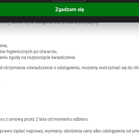
ego w momencie przekazania towaru przewoźnikowi (Incoterms EXW/FC
Zgadzam się
mowy zawartej na odległość bez podania przyczyny.
nie,
w higienicznych po otwarciu,
żeniu zgody na rozpoczęcie świadczenia.
 od otrzymania oświadczenia o odstąpieniu; możemy wstrzymać się do ch
1.
u z umową przez 2 lata od momentu odbioru.
rawo żądać naprawy, wymiany, obniżenia ceny albo odstąpienia od um