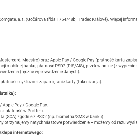
mgate, a.s. (Gočárova třída 1754/48b, Hradec Králové). Więcej informa
, Mastercard, Maestro) oraz Apple Pay / Google Pay (płatność kartą zapis
cji mobilnej banku, płatność PSD2 (PIS/AIS), przelew online (z wypełni
ierdzenia (ręczne wprowadzenie danych).
łatności cykliczne i zapamiętanie karty (tokenizacja).
łatnika):
/ Apple Pay / Google Pay.
sz płatność w Portfelu.
ienta (SCA) zgodnie z PSD2 (np. biometria/SMS w banku).
 i my otrzymujemy natychmiastowe potwierdzenie – możemy od razu wysł
 sklepu internetowego: