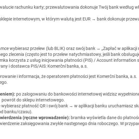
 w walucie rachunku karty; przewalutowania dokonuje Twój bank według w
 sklepie internetowym, w którym walutą jest EUR → bank dokonuje przew
mce wybierasz przelew (lub BLIK) oraz swój bank → „Zapłać w aplikacji m
go zlecenia (często jest to przelew natychmiastowy, jeśli bank obsługuje
mka korzysta z usług inicjowania płatności (PIS) / Account information 
owany i dostawca PIS/AIS: Komerční banka, a.s.
owanie i informacja, że operatorem płatności jest Komerční banka, a.s
ego.
ceniem):
po zalogowaniu do bankowości internetowej widzisz wypełnione
powrót do sklepu internetowego.
wybierasz płatność QR i swój bank → w aplikacji banku uruchamiasz s
od banku/czasu).
wierdzenia (ręczne wprowadzenie):
bramka wyświetla dane do płatności
twierdzenie zaksięgowania zwykle następnego dnia roboczego. W przypa