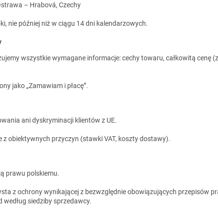
 Ostrawa – Hrabová, Czechy
i, nie później niż w ciągu 14 dni kalendarzowych.
y
jemy wszystkie wymagane informacje: cechy towaru, całkowitą cenę (z 
zony jako „Zamawiam i płacę”.
wania ani dyskryminacji klientów z UE.
z obiektywnych przyczyn (stawki VAT, koszty dostawy).
ą prawu polskiemu.
ta z ochrony wynikającej z bezwzględnie obowiązujących przepisów pr
d według siedziby sprzedawcy.