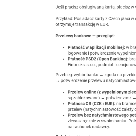
Jeśli płacisz obsługiwaną kartą, płacisz
Przykład: Posiadacz karty z Czech płaci w
otrzymuje transakcję w EUR.
Przelewy bankowe — przegląd:
Płatność w aplikacji mobilnej:
w bra
logowanie i potwierdzenie wypełnione
Płatność PSD2 (Open Banking):
bra
Finbricks, s.r.o.; podmiot licencjon
Przebieg: wybór banku → zgoda na przekier
→ potwierdzenie przelewu natychmiastow
Przelew online (z wypełnionym zle
są zablokowane) → potwierdzasz → 
Płatność QR (CZK i EUR):
na bramce 
przelew (natychmiastowość zależy 
Przelew bez natychmiastowego pot
zlecasz ręcznie w swoim banku. Po
na rachunek nadawcy.