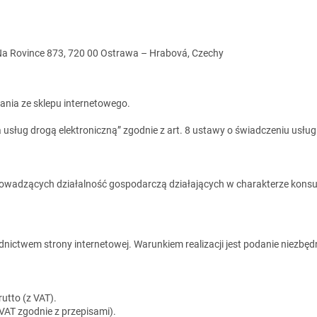
 Na Rovince 873, 720 00 Ostrawa – Hrabová, Czechy
tania ze sklepu internetowego.
sług drogą elektroniczną” zgodnie z art. 8 ustawy o świadczeniu usług
owadzących działalność gospodarczą działających w charakterze kons
ictwem strony internetowej. Warunkiem realizacji jest podanie niezbęd
utto (z VAT).
VAT zgodnie z przepisami).