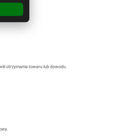
A).
wili otrzymania towaru lub dowodu
owy.