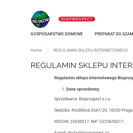
Przejść
do
treści
GOSPODARSTWO DOMOWE
PREPARAT DO SZA
Home
REGULAMIN SKLEPU INTERNETOWEGO
REGULAMIN SKLEPU INT
Regulamin sklepu internetowego Biopros
Dane sprzedawcy
Sprzedawca: Bioprospect s.r.o.
Siedziba: Rozšířená 2047/20, 18200 Praga
REGON: 25650017, NIP: CZ25650017
E-mail: skuta@bioprospect.cz