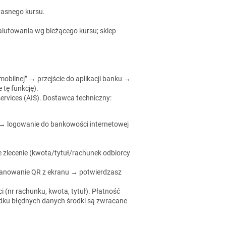
łasnego kursu.
alutowania wg bieżącego kursu; sklep
obilnej” → przejście do aplikacji banku →
 tę funkcję).
services (AIS). Dostawca techniczny:
. → logowanie do bankowości internetowej
 zlecenie (kwota/tytuł/rachunek odbiorcy
kanowanie QR z ekranu → potwierdzasz
 (nr rachunku, kwota, tytuł). Płatność
dku błędnych danych środki są zwracane