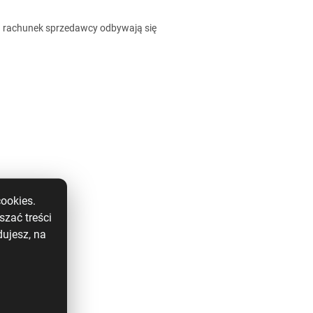
na rachunek sprzedawcy odbywają się
ookies.
szać treści
ujesz, na