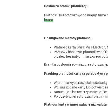
Dostawca bramki płatniczej:
Płatności bezgotówkowe obsługuje firma Co
brana
Obsługiwane metody płatności:
Płatność kartą (Visa, Visa Electron
Przelewy bankowe: płatność w aplika
przelew bez natychmiastowego potw
Bramka obsługuje również preautoryzację, p
Przebieg płatności kartą (z perspektywy p
W bramce wybierasz płatność kartą 
Wpisujesz dane karty lub potwierdza
Następuje silne uwierzytelnienie kl
Po pozytywnej autoryzacji płatnik
Płatność kartą w innej walucie niż waluta