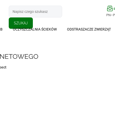
PN–PT
SZUKAJ
MB
OCZYSZCZALNIA ŚCIEKÓW
ODSTRASZACZE ZWIERZĄT
ERNETOWEGO
pect