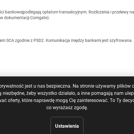
ości bankowejpodlegają opłatom transakcyjnym. Rozliczenia i przelewy 
 w dokumentacji Comgate).
ciem SCA zgodnie z PSD2. Komunikacja między bankami jest szyfrowana.
prywatność jest u nas bezpieczna. Na stronie używamy plików c
ą niezbędne, żeby wszystko działało, a inne pomagają nam ulep
wać oferty, które naprawdę mogą Cię zainteresować. To Ty decyd
co wyrażasz zgodę.
finalizacją zamówienia.
Ustawienia
b uszkodzenia towaru przechodzi na konsumenta w chwili odbioru.