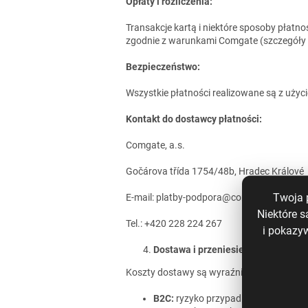
Opłaty i rozliczenia:
Transakcje kartą i niektóre sposoby płatn
zgodnie z warunkami Comgate (szczegóły
Bezpieczeństwo:
Wszystkie płatności realizowane są z uży
Kontakt do dostawcy płatności:
Comgate, a.s.
Gočárova třída 1754/48b, Hradec Králové
Twoja 
E-mail: platby-podpora@comgate.cz
Niektóre s
Tel.: +420 228 224 267
i pokazy
Dostawa i przeniesienie ryzyka
Koszty dostawy są wyraźnie podane przed 
B2C:
ryzyko przypadkowej utraty lu