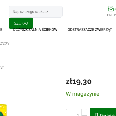
PN–PT
SZUKAJ
MB
OCZYSZCZALNIA ŚCIEKÓW
ODSTRASZACZE ZWIERZĄT
SZCZY
CT
zł19,30
Cena
W magazynie
jednostkowa:
Dodaj do