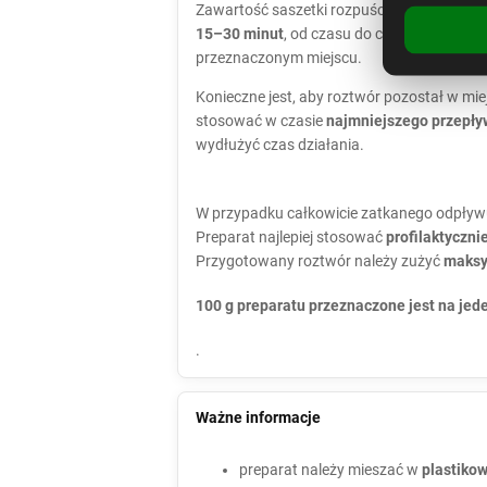
Zawartość saszetki rozpuścić i dokładnie
15–30 minut
, od czasu do czasu mieszają
przeznaczonym miejscu.
Konieczne jest, aby roztwór pozostał w miej
stosować w czasie
najmniejszego przepł
wydłużyć czas działania.
W przypadku całkowicie zatkanego odpływ
Preparat najlepiej stosować
profilaktyczni
Przygotowany roztwór należy zużyć
maksy
100 g preparatu przeznaczone jest na jed
.
Ważne informacje
preparat należy mieszać w
plastiko