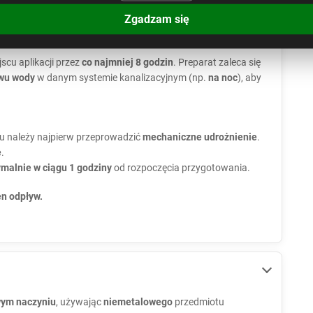
 wymieszać w
2 litrach ciepłej wody
(30–40°C). Pozostawić na
Zgadzam się
c, aby preparat się aktywował. Następnie zastosować w
scu aplikacji przez
co najmniej 8 godzin
. Preparat zaleca się
ywu wody
w danym systemie kanalizacyjnym (np.
na noc
), aby
u należy najpierw przeprowadzić
mechaniczne udrożnienie
.
e
.
malnie w ciągu 1 godziny
od rozpoczęcia przygotowania.
en odpływ.
wym naczyniu
, używając
niemetalowego
przedmiotu