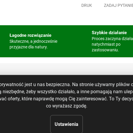
DRUK
ZADAJ PYTANI
Szybkie działanie
Łagodne rozwiązanie
Proces zaczyna dział
Skuteczne, a jednocześnie
natychmiast po
przyjazne dla natury.
zastosowaniu.
prywatność jest u nas bezpieczna. Na stronie używamy plików c
Pa
ą niezbędne, żeby wszystko działało, a inne pomagają nam ulep
wać oferty, które naprawdę mogą Cię zainteresować. To Ty decyd
Kat
co wyrażasz zgodę.
Wag
Ustawienia