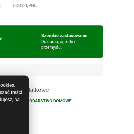
E
UDOSTĘPNIJ
Szerokie zastosowanie
ać
Do domu, ogrodu i
przemysłu.
ookies.
rametry dodatkowe
szać treści
ujesz, na
egoria
:
GOSPODARSTWO DOMOWE
a ne
:
100 g