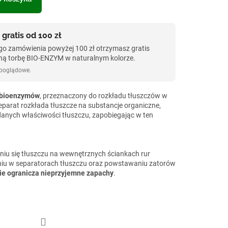
 gratis od 100 zł
go zamówienia powyżej 100 zł otrzymasz gratis
ną torbę BIO-ENZYM w naturalnym kolorze.
 poglądowe.
e bioenzymów
, przeznaczony do rozkładu tłuszczów w
parat rozkłada tłuszcze na substancje organiczne,
danych właściwości tłuszczu, zapobiegając w ten
iu się tłuszczu na wewnętrznych ściankach rur
eniu w separatorach tłuszczu oraz powstawaniu zatorów
ie ogranicza nieprzyjemne zapachy
.