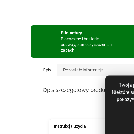
Siła natury
Bioenzymy i bakterie
usuwają zanieczyszczenia i
zapach.
Opis
Pozostałe informacje
Twoja 
Opis szczegółowy produktu
Niektóre s
i pokazy
Instrukcja użycia