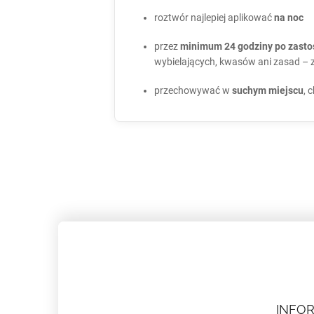
roztwór najlepiej aplikować
na noc
przez
minimum 24 godziny po zast
wybielających, kwasów ani zasad – 
przechowywać w
suchym miejscu
, 
S
t
o
p
k
a
INFO