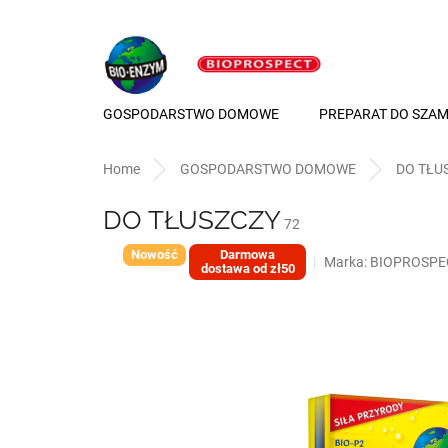
Przejść
do
treści
GOSPODARSTWO DOMOWE
PREPARAT DO SZA
Home
GOSPODARSTWO DOMOWE
DO TŁU
DO TŁUSZCZY
72
Nowość
Darmowa
Marka:
BIOPROSPE
dostawa od zł50